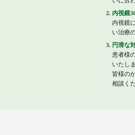
いに合
2. 内視鏡
内視鏡
い治療
3. 円滑
患者様
いたし
皆様の
相談く